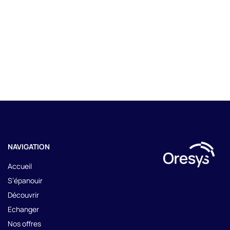
NAVIGATION
Accueil
Fe
S’épanouir
Ouvrir ou fermer la modal de la 
Découvrir
Echanger
Nos offres