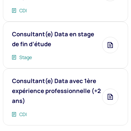
CDI
Consultant(e) Data en stage
de fin d’étude
Plus d’i
Stage
Consultant(e) Data avec 1ère
expérience professionnelle (+2
Plus d’i
ans)
CDI