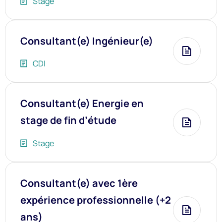
Stage
Consultant(e) Ingénieur(e)
Plus d’i
CDI
Consultant(e) Energie en
stage de fin d’étude
Plus d’i
Stage
Fe
Ouvrir ou fermer la modal de la 
Consultant(e) avec 1ère
expérience professionnelle (+2
Plus d’i
ans)