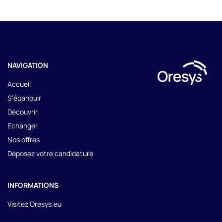
Fe
Ouvrir ou fermer la modal de la 
NAVIGATION
Accueil
S’épanouir
Découvrir
Echanger
Nos offres
Déposez votre candidature
INFORMATIONS
Visitez Oresys.eu