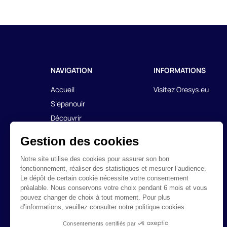
NAVIGATION
INFORMATIONS
Accueil
Visitez Oresys.eu
S’épanouir
Découvrir
Echanger
Nos offres
Déposez votre candidature